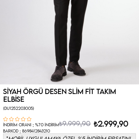
Siyah Örgü Desen Slim Fit Takım
Elbise
(DU1252203005)
₺9.999,90
₺2.999,90
:
İndirim Oranı
%
70
İndirim
:
Barkod
8698412843210
MOBİL UYGULAMAYA ÖZEL %5 İNDİRİM FIRSATINI