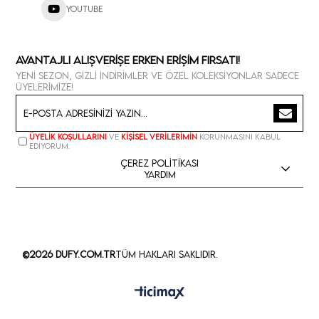
Youtube
Avantajlı Alışverişe Erken Erişim Fırsatı!
Yeni sezon, gizli indirimler ve özel koleksiyonlar sadece
üyelerimize!
Üyelik koşullarını
ve
kişisel verilerimin
korunmasını kabul
ediyorum.
Çerez Politikası
Yardım
©2026 Dufy.com.tr
Tüm Hakları Saklıdır.