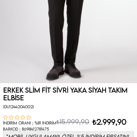
Erkek Slim Fit Sivri Yaka Siyah Takım
Elbise
(DU1244204002)
₺15.999,90
₺2.999,90
:
İndirim Oranı
%
81
İndirim
:
Barkod
8698412781475
MOBİL UYGULAMAYA ÖZEL %5 İNDİRİM FIRSATINI