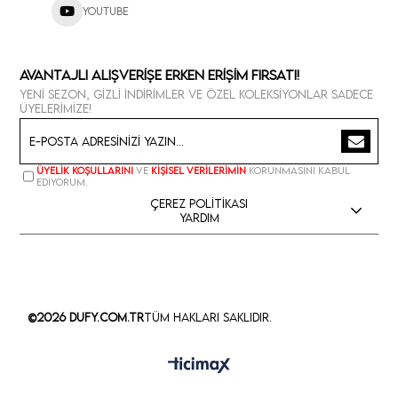
Youtube
Avantajlı Alışverişe Erken Erişim Fırsatı!
Yeni sezon, gizli indirimler ve özel koleksiyonlar sadece
üyelerimize!
Üyelik koşullarını
ve
kişisel verilerimin
korunmasını kabul
ediyorum.
Çerez Politikası
Yardım
©2026 Dufy.com.tr
Tüm Hakları Saklıdır.