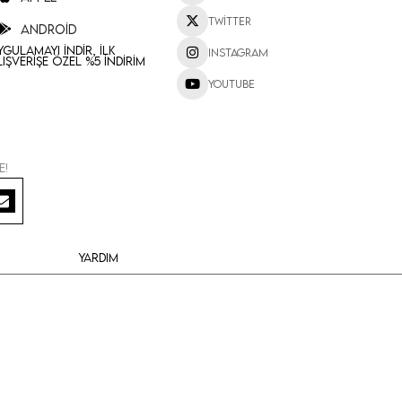
Twitter
Android
ygulamayı İndir, İlk
Instagram
lışverişe Özel %5 İndirim
Youtube
e!
Yardım