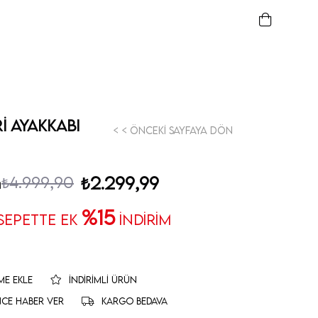
i Ayakkabı
< < Önceki Sayfaya Dön
₺4.999,90
₺2.299,99
m
%15
 SEPETTE EK
İNDİRİM
ME EKLE
İNDIRIMLI ÜRÜN
NCE HABER VER
KARGO BEDAVA