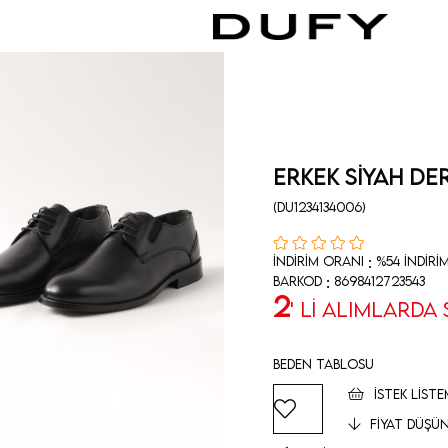
Erkek Siyah Der
(DU1234134006)
:
İndirim Oranı
%
54
İndiri
:
Barkod
8698412723543
2
' Lİ ALIMLARDA
Beden Tablosu
İSTEK LISTE
FIYAT DÜŞÜ