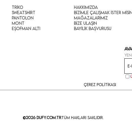
Triko
Hakkımızda
Sweatshirt
Bizimle Çalışmak İster Misi
Pantolon
Mağazalarımız
Mont
Bize Ulaşın
Eşofman Altı
Bayilik Başvurusu
Ava
Yen
Çerez Politikası
©2026 Dufy.com.tr
Tüm Hakları Saklıdır.