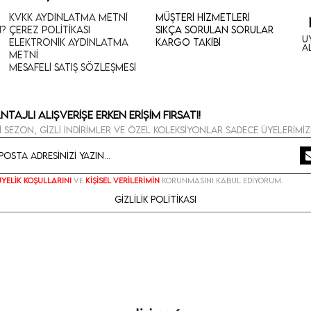
KVKK Aydınlatma Metni
Müşteri Hizmetleri
n?
Çerez Politikası
Sıkça Sorulan Sorular
U
Elektronik Aydınlatma
Kargo Takibi
A
Metni
Mesafeli Satış Sözleşmesi
ntajlı Alışverişe Erken Erişim Fırsatı!
i sezon, gizli indirimler ve özel koleksiyonlar sadece üyelerimiz
Üyelik koşullarını
ve
kişisel verilerimin
korunmasını kabul ediyorum.
Gizlilik Politikası