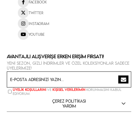
Facebook
Twitter
Instagram
Youtube
Avantajlı Alışverişe Erken Erişim Fırsatı!
Yeni sezon, gizli indirimler ve özel koleksiyonlar sadece
üyelerimize!
Üyelik koşullarını
ve
kişisel verilerimin
korunmasını kabul
ediyorum.
Çerez Politikası
Yardım