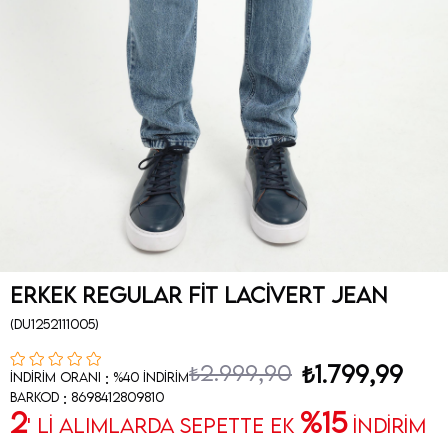
Erkek Regular Fit Lacivert Jean
(DU1252111005)
₺2.999,90
₺1.799,99
:
İndirim Oranı
%
40
İndirim
:
Barkod
8698412809810
2
%15
' Lİ ALIMLARDA SEPETTE EK
İNDİRİM