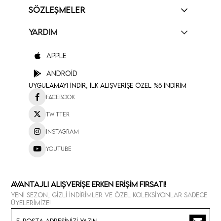
SÖZLEŞMELER
YARDIM
Apple
Android
Uygulamayı İndir, İlk Alışverişe Özel %5 İndirim
Facebook
Twitter
Instagram
Youtube
Avantajlı Alışverişe Erken Erişim Fırsatı!
Yeni sezon, gizli indirimler ve özel koleksiyonlar sadece
üyelerimize!