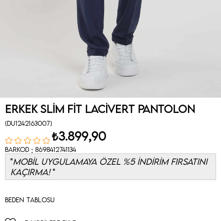
Erkek Slim Fit Lacivert Pantolon
(DU1242163007)
₺3.899,90
:
Barkod
8698412741134
MOBİL UYGULAMAYA ÖZEL %5 İNDİRİM FIRSATINI
KAÇIRMA!
Beden Tablosu