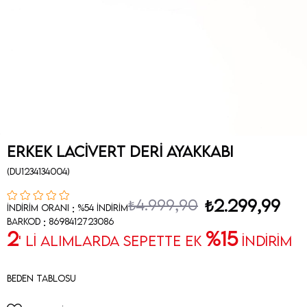
Erkek Lacivert Deri Ayakkabı
(DU1234134004)
₺4.999,90
₺2.299,99
:
İndirim Oranı
%
54
İndirim
:
Barkod
8698412723086
2
%15
' Lİ ALIMLARDA SEPETTE EK
İNDİRİM
Beden Tablosu