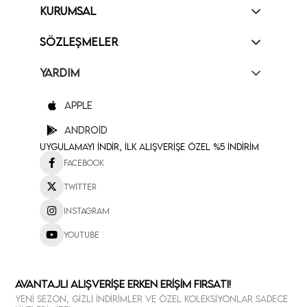
KURUMSAL
SÖZLEŞMELER
YARDIM
Apple
Android
Uygulamayı İndir, İlk Alışverişe Özel %5 İndirim
Facebook
Twitter
Instagram
Youtube
Avantajlı Alışverişe Erken Erişim Fırsatı!
Yeni sezon, gizli indirimler ve özel koleksiyonlar sadece