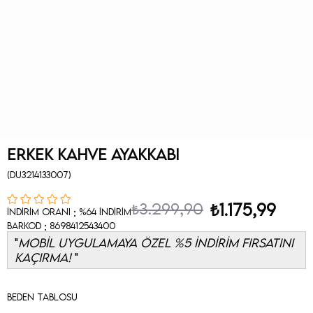
Erkek Kahve Ayakkabı
(DU3214133007)
₺3.299,90
₺1.175,99
:
İndirim Oranı
%
64
İndirim
:
Barkod
8698412543400
MOBİL UYGULAMAYA ÖZEL %5 İNDİRİM FIRSATINI
KAÇIRMA!
Beden Tablosu