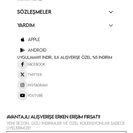
SÖZLEŞMELER
YARDIM
Apple
Android
Uygulamayı İndir, İlk Alışverişe Özel %5 İndirim
Facebook
Twitter
Instagram
Youtube
Avantajlı Alışverişe Erken Erişim Fırsatı!
Yeni sezon, gizli indirimler ve özel koleksiyonlar sadece
üyelerimize!