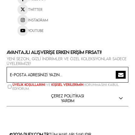
Twitter
Instagram
Youtube
Avantajlı Alışverişe Erken Erişim Fırsatı!
Yeni sezon, gizli indirimler ve özel koleksiyonlar sadece
üyelerimize!
Üyelik koşullarını
ve
kişisel verilerimin
korunmasını kabul
ediyorum.
Çerez Politikası
Yardım
©2026 Dufy.com.tr
Tüm Hakları Saklıdır.