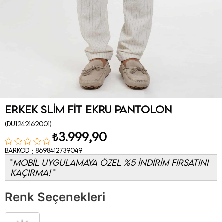
Erkek Slim Fit Ekru Pantolon
(DU1242162001)
₺3.999,90
:
Barkod
8698412739049
MOBİL UYGULAMAYA ÖZEL %5 İNDİRİM FIRSATINI
KAÇIRMA!
Renk Seçenekleri