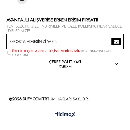
Avantajlı Alışverişe Erken Erişim Fırsatı!
Yeni sezon, gizli indirimler ve özel koleksiyonlar sadece
üyelerimize!
Üyelik koşullarını
ve
kişisel verilerimin
korunmasını kabul
ediyorum.
Çerez Politikası
Yardım
©2026 Dufy.com.tr
Tüm Hakları Saklıdır.