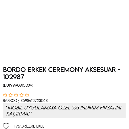
Bordo Erkek Ceremony Aksesuar -
102987
(DU1999081003A)
:
Barkod
8698412723048
MOBİL UYGULAMAYA ÖZEL %5 İNDİRİM FIRSATINI
KAÇIRMA!
FAVORILERE EKLE