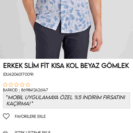
Erkek Slim Fit Kısa Kol Beyaz Gömlek
(DU4204017009)
:
Barkod
8698412426147
MOBİL UYGULAMAYA ÖZEL %5 İNDİRİM FIRSATINI
KAÇIRMA!
FAVORILERE EKLE
İSTEK LISTEME EKLE