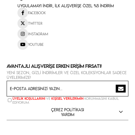
Uygulamayı İndir, İlk Alışverişe Özel %5 İndirim
Facebook
Twitter
Instagram
Youtube
Avantajlı Alışverişe Erken Erişim Fırsatı!
Yeni sezon, gizli indirimler ve özel koleksiyonlar sadece
üyelerimize!
Üyelik koşullarını
ve
kişisel verilerimin
korunmasını kabul
ediyorum.
Çerez Politikası
Yardım