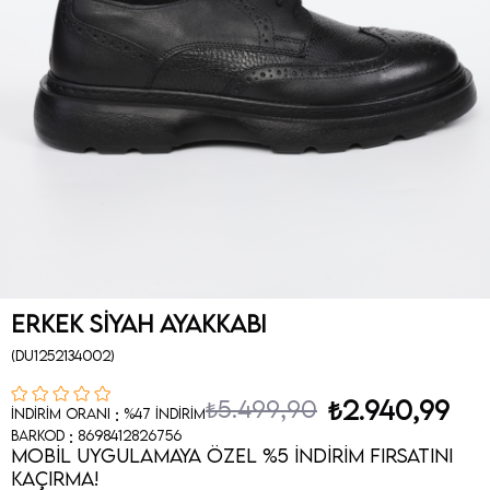
Erkek Siyah Ayakkabı
(DU1252134002)
₺5.499,90
₺2.940,99
:
İndirim Oranı
%
47
İndirim
:
Barkod
8698412826756
MOBİL UYGULAMAYA ÖZEL %5 İNDİRİM FIRSATINI
KAÇIRMA!